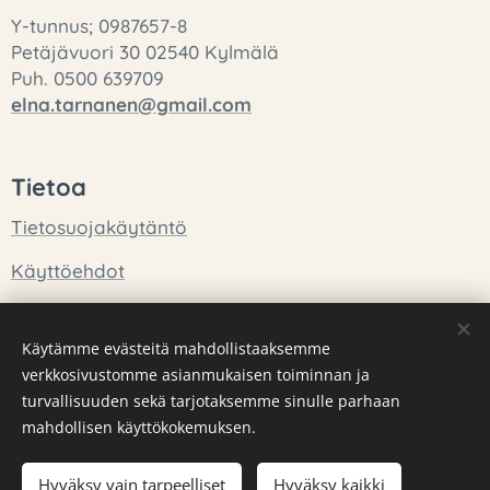
Y-tunnus; 0987657-8
Petäjävuori 30 02540 Kylmälä
Puh. 0500 639709
elna.tarnanen@gmail.com
Tietoa
Tietosuojakäytäntö
Käyttöehdot
Tietoa meistä
Käytämme evästeitä mahdollistaaksemme
verkkosivustomme asianmukaisen toiminnan ja
Tuotteet
turvallisuuden sekä tarjotaksemme sinulle parhaan
mahdollisen käyttökokemuksen.
Hyväksy vain tarpeelliset
Hyväksy kaikki