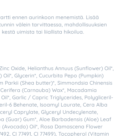
 vartti ennen aurinkoon menemistä. Lisää
unnin välein tarvittaessa, mahdollisuuksien
estä uimista tai liiallista hikoilua.
Zinc Oxide, Helianthus Annuus (Sunflower) Oil*,
 Oil*, Glycerin*, Cucurbita Pepo (Pumpkin)
 Parkii (Shea butter)*, Simmondsia Chinensis
ia Cerifera (Carnauba) Wax*, Macadamia
il*, Garlic / Capric Triglycerides, Polygliceril-
ceril-6 Behenate, Isoamyl Laurate, Cera Alba
yceryl Caprylate, Glyceryl Undecylenate,
 (Guar) Gum*, Aloe Barbadensis (Aloe) Leaf
ma (Avocado) Oil*, Rosa Damascena Flower
7492, CI 77491, CI 77499), Tocopherol (Vitamin