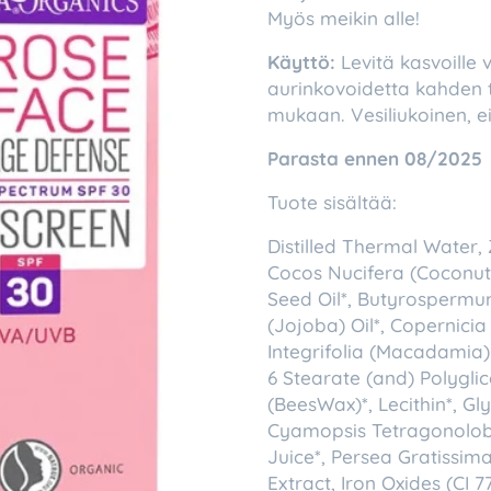
Myös meikin alle!
Käyttö:
Levitä kasvoille
aurinkovoidetta kahden t
mukaan. Vesiliukoinen, ei k
Parasta ennen 08/2025
Tuote sisältää:
Distilled Thermal Water, 
Cocos Nucifera (Coconut)
Seed Oil*, Butyrospermum
(Jojoba) Oil*, Copernic
Integrifolia (Macadamia) O
6 Stearate (and) Polygli
(BeesWax)*, Lecithin*, Gl
Cyamopsis Tetragonoloba
Juice*, Persea Gratissi
Extract, Iron Oxides (CI 7