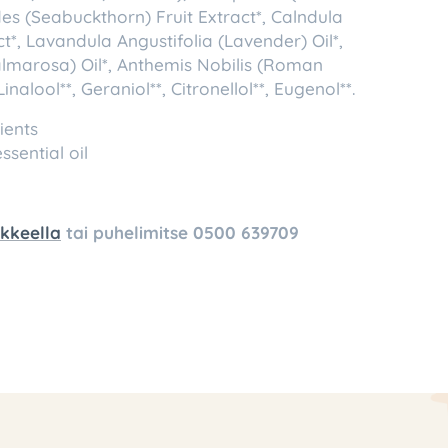
s (Seabuckthorn) Fruit Extract*, Calndula
ct*, Lavandula Angustifolia (Lavender) Oil*,
marosa) Oil*, Anthemis Nobilis (Roman
nalool**, Geraniol**, Citronellol**, Eugenol**.
ients
ssential oil
kkeella
tai puhelimitse
0500 639709