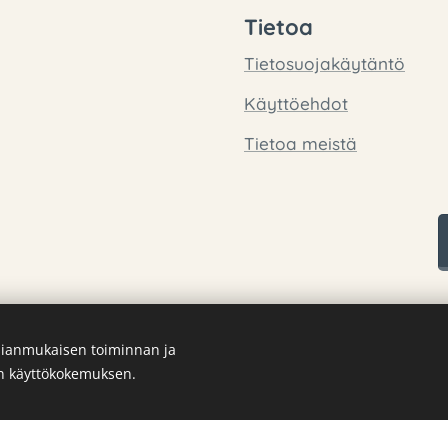
Tietoa
Tietosuojakäytäntö
Käyttöehdot
Tietoa meistä
ianmukaisen toiminnan ja
en käyttökokemuksen.
Luotu
Webnodella
Evästeet