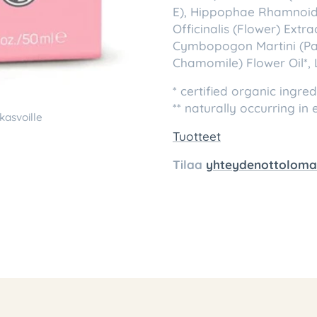
E), Hippophae Rhamnoide
Officinalis (Flower) Extra
Cymbopogon Martini (Pal
Chamomile) Flower Oil*, Li
* certified organic ingred
** naturally occurring in e
asvoille
Tuotteet
Tilaa
yhteydenottoloma