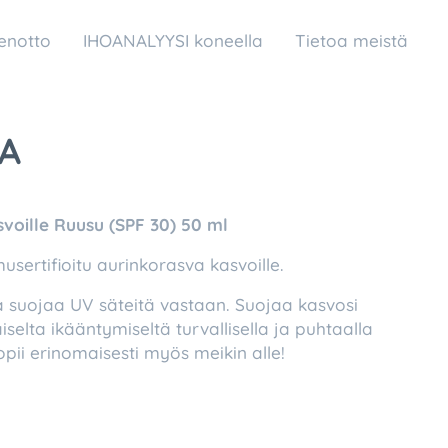
enotto
IHOANALYYSI koneella
Tietoa meistä
YA
voille Ruusu (SPF 30) 50 ml
usertifioitu aurinkorasva kasvoille.
a suojaa UV säteitä vastaan. Suojaa kasvosi
selta ikääntymiseltä turvallisella ja puhtaalla
opii erinomaisesti myös meikin alle!