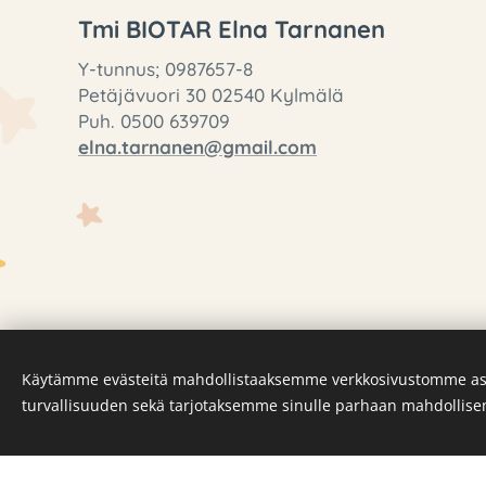
Tmi BIOTAR Elna Tarnanen
Y-tunnus; 0987657-8
Petäjävuori 30 02540 Kylmälä
Puh. 0500 639709
elna.tarnanen@gmail.com
Käytämme evästeitä mahdollistaaksemme verkkosivustomme as
turvallisuuden sekä tarjotaksemme sinulle parhaan mahdollis