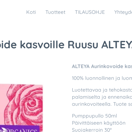
Koti
Tuotteet
TILAUSOHJE
Yhteyd
ide kasvoille Ruusu ALTE
ALTEYA Aurinkovoide kas
100% luonnollinen ja luom
Luotettavaa ja tehokast
palamiselta ja ennenaikai
aurinkovoiteella. Tuote s
Pumppupullo 50ml
Päivittäiseen käyttöön
Suojakerroin 30°