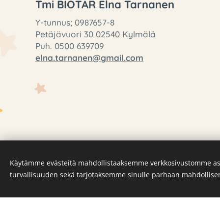
Tmi BIOTAR Elna Tarnanen
Y-tunnus; 0987657-8
Petäjävuori 30 02540 Kylmälä
Puh. 0500 639709
elna.tarnanen@gmail.com
Käytämme evästeitä mahdollistaaksemme verkkosivustomme as
turvallisuuden sekä tarjotaksemme sinulle parhaan mahdollis
Luo kotisivut ilmaiseksi!