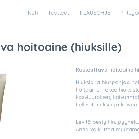
Koti
Tuotteet
TILAUSOHJE
Yhteyd
a hoitoaine (hiuksille)
Kosteuttava hoitoaine hi
Hiuksia ja hiuspohjaa ho
hoitoaine. Tekee hiuksist
kasviuutokset, koivunmah
hellivät hiuksia ja kuivaa
Levitä pestyihin, pyyheku
Anna vaikuttaa muutama m