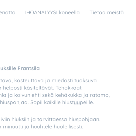
enotto
IHOANALYYSI koneella
Tietoa meistä
uksille Frantsila
itava, kosteuttava ja miedosti tuoksuva
a helposti käsiteltävät. Tehokkaat
la ja koivunlehti sekä kehäkukka ja ratamo,
 hiuspohjaa. Sopii kaikille hiustyypeille.
iviin hiuksiin ja tarvittaessa hiuspohjaan.
inuutti ja huuhtele huolellisesti.