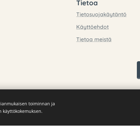
Tietoa
Tietosuojakäytäntö
Käyttöehdot
Tietoa meistä
ianmukaisen toiminnan ja
en käyttökokemuksen.
Luotu
Webnodella
Evästeet