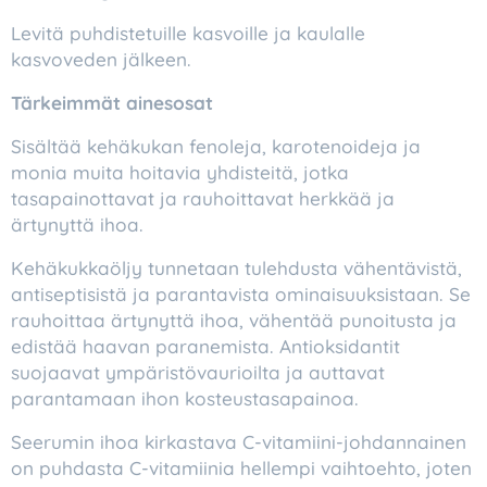
Levitä puhdistetuille kasvoille ja kaulalle
kasvoveden jälkeen.
Tärkeimmät ainesosat
Sisältää kehäkukan fenoleja, karotenoideja ja
monia muita hoitavia yhdisteitä, jotka
tasapainottavat ja rauhoittavat herkkää ja
ärtynyttä ihoa.
Kehäkukkaöljy tunnetaan tulehdusta vähentävistä,
antiseptisistä ja parantavista ominaisuuksistaan. Se
rauhoittaa ärtynyttä ihoa, vähentää punoitusta ja
edistää haavan paranemista. Antioksidantit
suojaavat ympäristövaurioilta ja auttavat
parantamaan ihon kosteustasapainoa.
Seerumin ihoa kirkastava C-vitamiini-johdannainen
on puhdasta C-vitamiinia hellempi vaihtoehto, joten