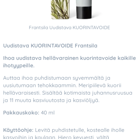
Frantsila Uudistava KUORINTAVOIDE
Uudistava KUORINTAVOIDE Frantsila
Ihoa uudistava hellävarainen kuorintavoide kaikille
ihotyypeille.
Auttaa ihoa puhdistumaan syvemmältä ja
uusiutumaan tehokkaammin. Meripiilevä kuorii
hellävaraisesti. Sisältää kotimaista juhannusruusua
ja 11 muuta kasviuutosta ja kasviöljyä.
Pakkauskoko:
40 ml
Käyttöohje:
Levitä puhdistetulle, kostealle iholle
kasvoihin ja kaulaan. Hiero kevyesti, vältä