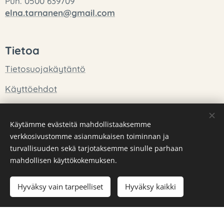
Puh. 0500 639709
elna.tarnanen@gmail.com
Tietoa
Tietosuojakäytäntö
Käyttöehdot
Tietoa meistä
Käytämme evästeitä mahdollistaaksemme
verkkosivustomme asianmukaisen toiminnan ja
Tuotteet
turvallisuuden sekä tarjotaksemme sinulle parhaan
mahdollisen käyttökokemuksen.
Hyväksy vain tarpeelliset
Hyväksy kaikki
Luotu
Webnodella
Evästeet
Luo kotisivut ilmaiseksi!